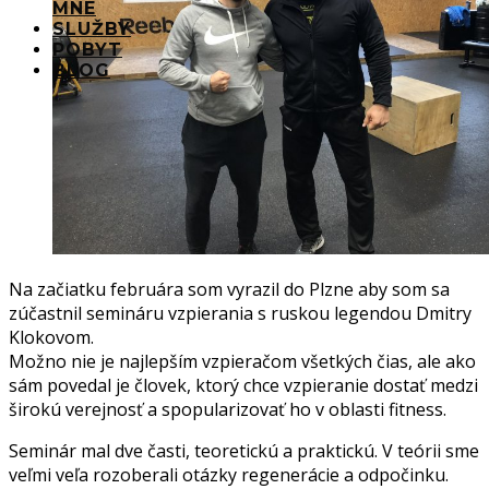
MNE
SLUŽBY
POBYT
BLOG
Na začiatku februára som vyrazil do Plzne aby som sa
zúčastnil semináru vzpierania s ruskou legendou Dmitry
Klokovom.
Možno nie je najlepším vzpieračom všetkých čias, ale ako
sám povedal je človek, ktorý chce vzpieranie dostať medzi
širokú verejnosť a spopularizovať ho v oblasti fitness.
Seminár mal dve časti, teoretickú a praktickú. V teórii sme
veľmi veľa rozoberali otázky regenerácie a odpočinku.