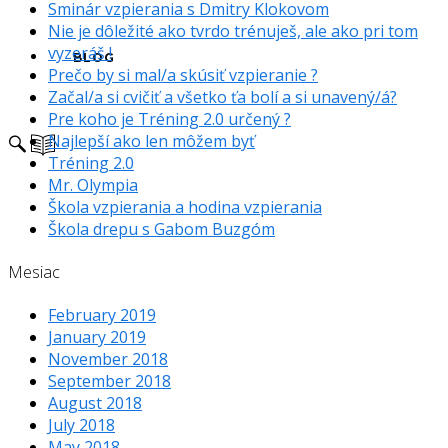
Sminár vzpierania s Dmitry Klokovom
Nie je dôležité ako tvrdo trénuješ, ale ako pri tom
vyzeráš !
BLOG
Prečo by si mal/a skúsiť vzpieranie ?
Začal/a si cvičiť a všetko ťa bolí a si unavený/á?
Pre koho je Tréning 2.0 určený ?
Najlepší ako len môžem byť
Tréning 2.0
Mr. Olympia
Škola vzpierania a hodina vzpierania
Škola drepu s Gabom Buzgóm
Mesiac
February 2019
January 2019
November 2018
September 2018
August 2018
July 2018
May 2018