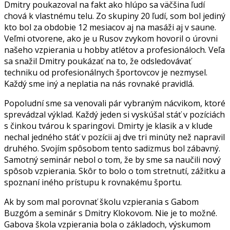
Dmitry poukazoval na fakt ako hlúpo sa väčšina ľudí
chová k vlastnému telu. Zo skupiny 20 ľudí, som bol jediný
kto bol za obdobie 12 mesiacov aj na masáži aj v saune.
Veľmi otvorene, ako je u Rusov zvykom hovoril o úrovni
našeho vzpierania u hobby atlétov a profesionáloch. Veľa
sa snažil Dmitry poukázať na to, že odsledovávať
techniku od profesionálnych športovcov je nezmysel.
Každý sme iný a neplatia na nás rovnaké pravidlá.
Popoludní sme sa venovali pár vybraným nácvikom, ktoré
sprevádzal výklad. Každý jeden si vyskúšal stáť v pozíciách
s činkou tvárou k sparingovi. Dmirty je klasik a v klude
nechal jedného stáť v pozícii aj dve tri minúty než napravil
druhého. Svojím spôsobom tento sadizmus bol zábavný.
Samotný seminár nebol o tom, že by sme sa naučili nový
spôsob vzpierania. Skôr to bolo o tom stretnutí, zážitku a
spoznaní iného prístupu k rovnakému športu.
Ak by som mal porovnať školu vzpierania s Gabom
Buzgóm a seminár s Dmitry Klokovom. Nie je to možné.
Gabova škola vzpierania bola o základoch, výskumom